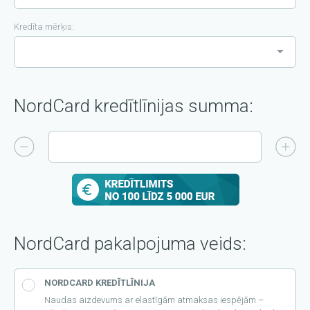
Kredīta mērķis:
NordCard kredītlīnijas summa:
db.fm-inp-sum
NordCard pakalpojuma veids:
NORDCARD KREDĪTLĪNIJA
Naudas aizdevums ar elastīgām atmaksas iespējām –