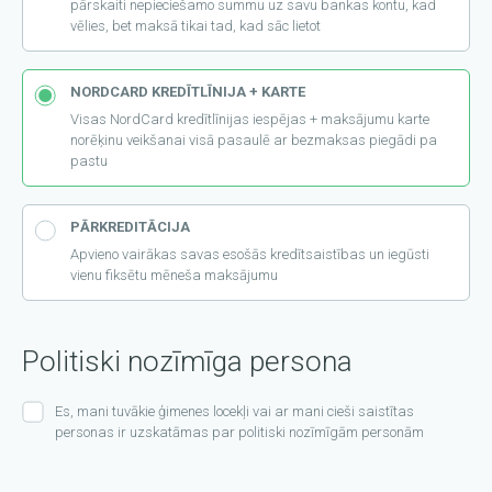
pārskaiti nepieciešamo summu uz savu bankas kontu, kad
vēlies, bet maksā tikai tad, kad sāc lietot
NORDCARD KREDĪTLĪNIJA + KARTE
Visas NordCard kredītlīnijas iespējas + maksājumu karte
norēķinu veikšanai visā pasaulē ar bezmaksas piegādi pa
pastu
PĀRKREDITĀCIJA
Apvieno vairākas savas esošās kredītsaistības un iegūsti
vienu fiksētu mēneša maksājumu
Politiski nozīmīga persona
Es, mani tuvākie ģimenes locekļi vai ar mani cieši saistītas
personas ir uzskatāmas par politiski nozīmīgām personām