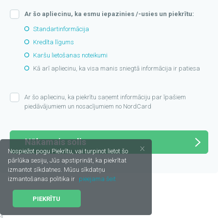
Ar šo apliecinu, ka esmu iepazinies /-usies un piekrītu:
Standartinformācija
Kredīta līgums
Karšu lietošanas noteikumi
Kā arī apliecinu, ka visa manis sniegtā informācija ir patiesa
Ar šo apliecinu, ka piekrītu saņemt informāciju par īpašiem
piedāvājumiem un nosacījumiem no NordCard
Nākamais solis
Nospiežot pogu Piekrītu, vai turpinot lietot šo
pārlūka sesiju, Jūs apstiprināt, ka piekrītat
izmantot sīkdatnes. Mūsu sīkdatņu
izmantošanas politika ir
pieejama šeit
PIEKRĪTU
s