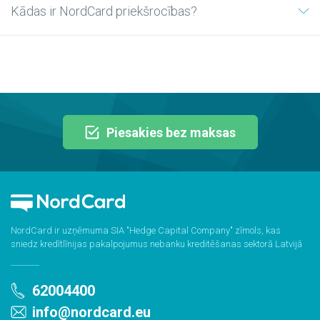
Kādas ir NordCard priekšrocības?
Piesakies bez maksas
NordCard ir uzņēmuma SIA "Hedge Capital Company" zīmols, kas
sniedz kredītlīnijas pakalpojumus nebanku kreditēšanas sektorā Latvijā
62004400
info@nordcard.eu