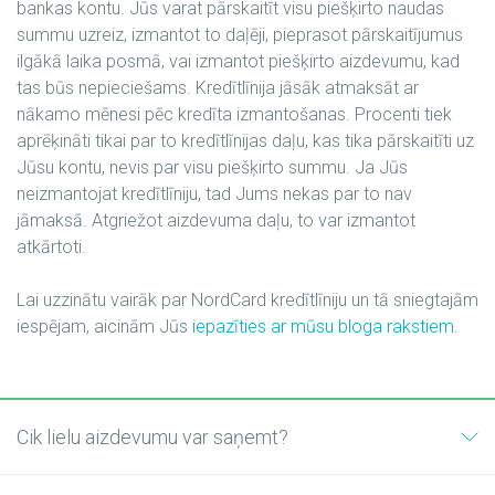
bankas kontu. Jūs varat pārskaitīt visu piešķirto naudas
summu uzreiz, izmantot to daļēji, pieprasot pārskaitījumus
ilgākā laika posmā, vai izmantot piešķirto aizdevumu, kad
tas būs nepieciešams. Kredītlīnija jāsāk atmaksāt ar
nākamo mēnesi pēc kredīta izmantošanas. Procenti tiek
aprēķināti tikai par to kredītlīnijas daļu, kas tika pārskaitīti uz
Jūsu kontu, nevis par visu piešķirto summu. Ja Jūs
neizmantojat kredītlīniju, tad Jums nekas par to nav
jāmaksā. Atgriežot aizdevuma daļu, to var izmantot
atkārtoti.
Lai uzzinātu vairāk par NordCard kredītlīniju un tā sniegtajām
iespējam, aicinām Jūs
iepazīties ar mūsu bloga rakstiem
.
Cik lielu aizdevumu var saņemt?