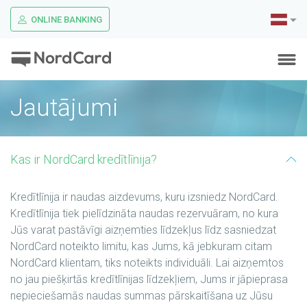
ONLINE BANKING
Jautājumi
Kas ir NordCard kredītlīnija?
Kredītlīnija ir naudas aizdevums, kuru izsniedz NordCard.
Kredītlīnija tiek pielīdzināta naudas rezervuāram, no kura
Jūs varat pastāvīgi aizņemties līdzekļus līdz sasniedzat
NordCard noteikto limitu, kas Jums, kā jebkuram citam
NordCard klientam, tiks noteikts individuāli. Lai aizņemtos
no jau piešķirtās kredītlīnijas līdzekļiem, Jums ir jāpieprasa
nepieciešamās naudas summas pārskaitīšana uz Jūsu