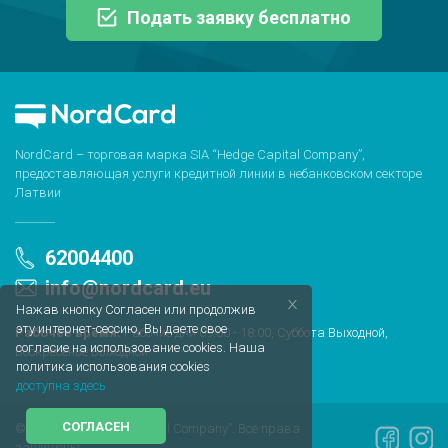
Подать заявку бесплатно
NordCard – торговая марка SIA “Hedge Capital Company”,
предоставляющая услуги кредитной линии в небанковском секторе
Латвии
62004400
info@nordcard.eu
Нажав кнопку Согласен или продолжив
эту интернет-сессию, Вы даете свое
Рабочее время:
Рабочие дни 09:00 - 18:00, Суббота Выходной,
согласие на использование cookies. Наша
Воскресенье Выходной
политика использования cookies
доступна здесь
СОГЛАСЕН
© 2020 SIA “Hedge Capital Company”. Все права
защищены