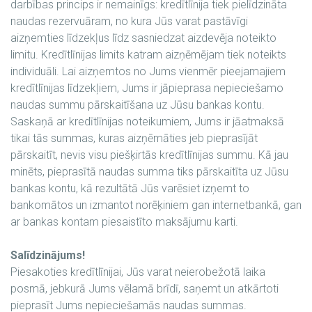
darbības princips ir nemainīgs: kredītlīnija tiek pielīdzināta
naudas rezervuāram, no kura Jūs varat pastāvīgi
aizņemties līdzekļus līdz sasniedzat aizdevēja noteikto
limitu. Kredītlīnijas limits katram aizņēmējam tiek noteikts
individuāli. Lai aizņemtos no Jums vienmēr pieejamajiem
kredītlīnijas līdzekļiem, Jums ir jāpieprasa nepieciešamo
naudas summu pārskaitīšana uz Jūsu bankas kontu.
Saskaņā ar kredītlīnijas noteikumiem, Jums ir jāatmaksā
tikai tās summas, kuras aizņēmāties jeb pieprasījāt
pārskaitīt, nevis visu piešķirtās kredītlīnijas summu. Kā jau
minēts, pieprasītā naudas summa tiks pārskaitīta uz Jūsu
bankas kontu, kā rezultātā Jūs varēsiet izņemt to
bankomātos un izmantot norēķiniem gan internetbankā, gan
ar bankas kontam piesaistīto maksājumu karti.
Salīdzinājums!
Piesakoties kredītlīnijai, Jūs varat neierobežotā laika
posmā, jebkurā Jums vēlamā brīdī, saņemt un atkārtoti
pieprasīt Jums nepieciešamās naudas summas.