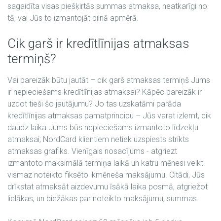
sagaidīta visas piešķirtās summas atmaksa, neatkarīgi no
tā, vai Jūs to izmantojāt pilnā apmērā.
Cik garš ir kredītlīnijas atmaksas
termiņš?
Vai pareizāk būtu jautāt – cik garš atmaksas termiņš Jums
ir nepieciešams kredītlīnijas atmaksai? Kāpēc pareizāk ir
uzdot tieši šo jautājumu? Jo tas uzskatāmi parāda
kredītlīnijas atmaksas pamatprincipu – Jūs varat izlemt, cik
daudz laika Jums būs nepieciešams izmantoto līdzekļu
atmaksai; NordCard klientiem netiek uzspiests strikts
atmaksas grafiks. Vienīgais nosacījums - atgriezt
izmantoto maksimālā termiņa laikā un katru mēnesi veikt
vismaz noteikto fiksēto ikmēneša maksājumu. Citādi, Jūs
drīkstat atmaksāt aizdevumu īsākā laika posmā, atgriežot
lielākas, un biežākas par noteikto maksājumu, summas.