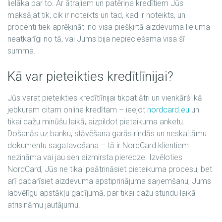
lielāka par to. Ar ātrajiem un patēriņa kredītiem Jūs
maksājat tik, cik ir noteikts un tad, kad ir noteikts, un
procenti tiek aprēķināti no visa piešķirtā aizdevuma lieluma
neatkarīgi no tā, vai Jums bija nepieciešama visa šī
summa.
Kā var pieteikties kredītlīnijai?
Jūs varat pieteikties kredītlīnijai tikpat ātri un vienkārši kā
jebkuram citam online kredītam – ieejot
nordcard.eu
un
tikai dažu minūšu laikā, aizpildot pieteikuma anketu.
Došanās uz banku, stāvēšana garās rindās un neskaitāmu
dokumentu sagatavošana – tā ir NordCard klientiem
nezināma vai jau sen aizmirsta pieredze. Izvēloties
NordCard, Jūs ne tikai paātrināsiet pieteikuma procesu, bet
arī padarīsiet aizdevuma apstiprinājuma saņemšanu, Jums
labvēlīgu apstākļu gadījumā, par tikai dažu stundu laikā
atrisināmu jautājumu.