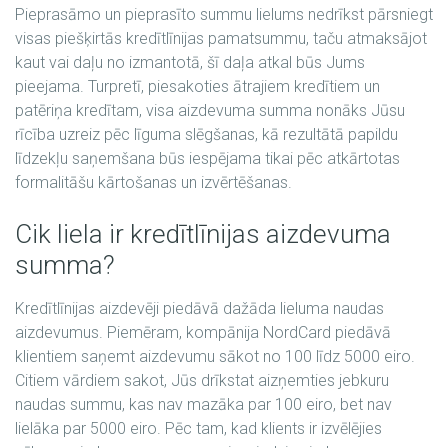
Pieprasāmo un pieprasīto summu lielums nedrīkst pārsniegt
visas piešķirtās kredītlīnijas pamatsummu, taču atmaksājot
kaut vai daļu no izmantotā, šī daļa atkal būs Jums
pieejama. Turpretī, piesakoties ātrajiem kredītiem un
patēriņa kredītam, visa aizdevuma summa nonāks Jūsu
rīcība uzreiz pēc līguma slēgšanas, kā rezultātā papildu
līdzekļu saņemšana būs iespējama tikai pēc atkārtotas
formalitāšu kārtošanas un izvērtēšanas.
Cik liela ir kredītlīnijas aizdevuma
summa?
Kredītlīnijas aizdevēji piedāvā dažāda lieluma naudas
aizdevumus. Piemēram, kompānija NordCard piedāvā
klientiem saņemt aizdevumu sākot no 100 līdz 5000 eiro.
Citiem vārdiem sakot, Jūs drīkstat aizņemties jebkuru
naudas summu, kas nav mazāka par 100 eiro, bet nav
lielāka par 5000 eiro. Pēc tam, kad klients ir izvēlējies