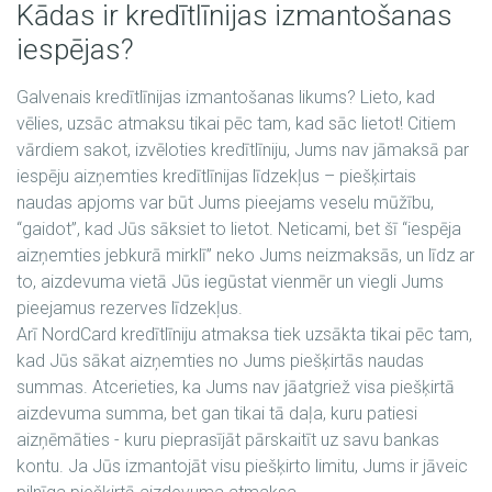
Kādas ir kredītlīnijas izmantošanas
iespējas?
Galvenais kredītlīnijas izmantošanas likums? Lieto, kad
vēlies, uzsāc atmaksu tikai pēc tam, kad sāc lietot! Citiem
vārdiem sakot, izvēloties kredītlīniju, Jums nav jāmaksā par
iespēju aizņemties kredītlīnijas līdzekļus – piešķirtais
naudas apjoms var būt Jums pieejams veselu mūžību,
“gaidot”, kad Jūs sāksiet to lietot. Neticami, bet šī “iespēja
aizņemties jebkurā mirklī” neko Jums neizmaksās, un līdz ar
to, aizdevuma vietā Jūs iegūstat vienmēr un viegli Jums
pieejamus rezerves līdzekļus.
Arī NordCard kredītlīniju atmaksa tiek uzsākta tikai pēc tam,
kad Jūs sākat aizņemties no Jums piešķirtās naudas
summas. Atcerieties, ka Jums nav jāatgriež visa piešķirtā
aizdevuma summa, bet gan tikai tā daļa, kuru patiesi
aizņēmāties - kuru pieprasījāt pārskaitīt uz savu bankas
kontu. Ja Jūs izmantojāt visu piešķirto limitu, Jums ir jāveic