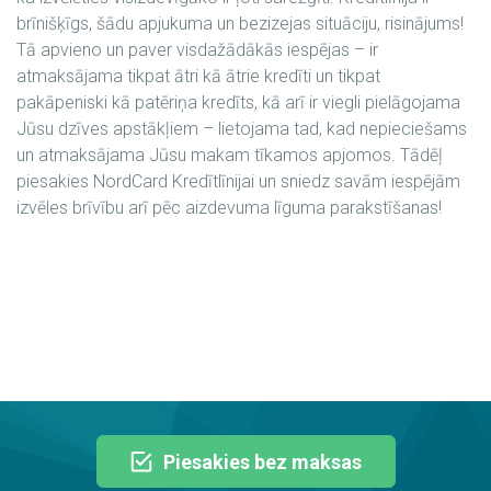
brīnišķīgs, šādu apjukuma un bezizejas situāciju, risinājums!
Tā apvieno un paver visdažādākās iespējas – ir
atmaksājama tikpat ātri kā ātrie kredīti un tikpat
pakāpeniski kā patēriņa kredīts, kā arī ir viegli pielāgojama
Jūsu dzīves apstākļiem – lietojama tad, kad nepieciešams
un atmaksājama Jūsu makam tīkamos apjomos. Tādēļ
piesakies NordCard Kredītlīnijai un sniedz savām iespējām
izvēles brīvību arī pēc aizdevuma līguma parakstīšanas!
Piesakies bez maksas