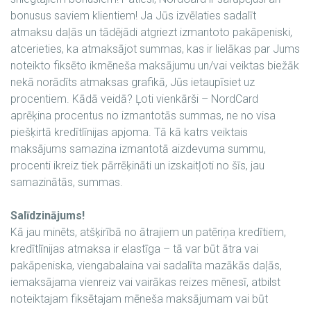
bonusus saviem klientiem! Ja Jūs izvēlaties sadalīt
atmaksu daļās un tādējādi atgriezt izmantoto pakāpeniski,
atcerieties, ka atmaksājot summas, kas ir lielākas par Jums
noteikto fiksēto ikmēneša maksājumu un/vai veiktas biežāk
nekā norādīts atmaksas grafikā, Jūs ietaupīsiet uz
procentiem. Kādā veidā? Ļoti vienkārši – NordCard
aprēķina procentus no izmantotās summas, ne no visa
piešķirtā kredītlīnijas apjoma. Tā kā katrs veiktais
maksājums samazina izmantotā aizdevuma summu,
procenti ikreiz tiek pārrēķināti un izskaitļoti no šīs, jau
samazinātās, summas.
Salīdzinājums!
Kā jau minēts, atšķirībā no ātrajiem un patēriņa kredītiem,
kredītlīnijas atmaksa ir elastīga – tā var būt ātra vai
pakāpeniska, viengabalaina vai sadalīta mazākās daļās,
iemaksājama vienreiz vai vairākas reizes mēnesī, atbilst
noteiktajam fiksētajam mēneša maksājumam vai būt