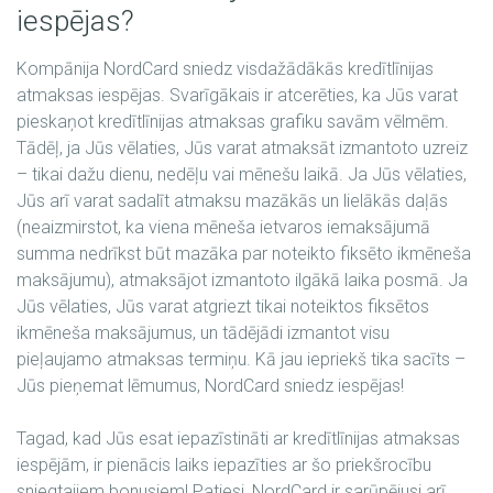
iespējas?
Kompānija NordCard sniedz visdažādākās kredītlīnijas
atmaksas iespējas. Svarīgākais ir atcerēties, ka Jūs varat
pieskaņot kredītlīnijas atmaksas grafiku savām vēlmēm.
Tādēļ, ja Jūs vēlaties, Jūs varat atmaksāt izmantoto uzreiz
– tikai dažu dienu, nedēļu vai mēnešu laikā. Ja Jūs vēlaties,
Jūs arī varat sadalīt atmaksu mazākās un lielākās daļās
(neaizmirstot, ka viena mēneša ietvaros iemaksājumā
summa nedrīkst būt mazāka par noteikto fiksēto ikmēneša
maksājumu), atmaksājot izmantoto ilgākā laika posmā. Ja
Jūs vēlaties, Jūs varat atgriezt tikai noteiktos fiksētos
ikmēneša maksājumus, un tādējādi izmantot visu
pieļaujamo atmaksas termiņu. Kā jau iepriekš tika sacīts –
Jūs pieņemat lēmumus, NordCard sniedz iespējas!
Tagad, kad Jūs esat iepazīstināti ar kredītlīnijas atmaksas
iespējām, ir pienācis laiks iepazīties ar šo priekšrocību
sniegtajiem bonusiem! Patiesi, NordCard ir sarūpējusi arī