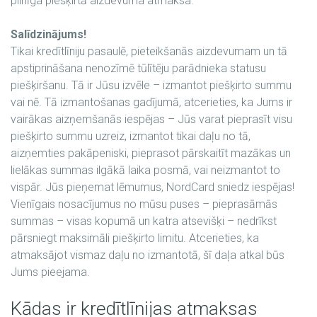
pilnīga piešķirtā aizdevuma atmaksa.
Salīdzinājums!
Tikai kredītlīniju pasaulē, pieteikšanās aizdevumam un tā
apstiprināšana nenozīmē tūlītēju parādnieka statusu
piešķiršanu. Tā ir Jūsu izvēle – izmantot piešķirto summu
vai nē. Tā izmantošanas gadījumā, atcerieties, ka Jums ir
vairākas aizņemšanās iespējas – Jūs varat pieprasīt visu
piešķirto summu uzreiz, izmantot tikai daļu no tā,
aizņemties pakāpeniski, pieprasot pārskaitīt mazākas un
lielākas summas ilgākā laika posmā, vai neizmantot to
vispār. Jūs pieņemat lēmumus, NordCard sniedz iespējas!
Vienīgais nosacījumus no mūsu puses – pieprasāmās
summas – visas kopumā un katra atsevišķi – nedrīkst
pārsniegt maksimāli piešķirto limitu. Atcerieties, ka
atmaksājot vismaz daļu no izmantotā, šī daļa atkal būs
Jums pieejama.
Kādas ir kredītlīnijas atmaksas