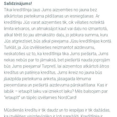
Salīdzinājums!
Tikai kredītlīnija ļaus Jums aizņemties no jauna bez
atkārtotas pieteikuma pildīšanas un iesniegšanas. Ar
kredītlīniju Jūs varat aizņemties tik, cik vēlaties noteiktā
limita ietvaros, un atmaksājot kaut vai daļu no izmantotā,
atkal tērēt šo jau atmaksāto daļu, jo jebkura summa, kuru
Jūs atgriezīsiet, būs atkal pieejama Jūsu kredītlīnijas kontā.
Turklāt, ja Jūs izvēlēsieties neizmantot aizdevumu,
neskatoties uz to, ka kredītlīnija tika Jums piešķirta, Jums
nekas nebūs par to jāmaksā, bet piešķirtā nauda joprojām
būs Jums pieejama! Turpretī, lai aizņemtos atkārtoti ātros
kredītus un patēriņa kredītus, Jums ikreiz no jauna būs
jāaizpilda pieteikuma anketa, jāsagaida lēmuma
pieņemšana un piešķirtā aizdevuma pārskaitīšana. Kas ir
labāk – ietaupīt laiku vai izniekot laiku? Mēs balsojam par
“ietaupīt” un tāpēc izvēlamies NordCard!
Mūsdienās kredītu ir tik daudz un to iespējas ir tik dažādas,
ka izvēlēties visizdevīgāko ir ļoti sarežģīti. Kredītlīnija ir