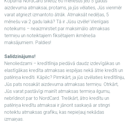
Kopumā NordCard sniedz 60 mēnešus jeb 5 gadus
aizdevuma atmaksai, protams, ja jūs vēlaties, Jūs vienmēr
varat atgriezt izmantoto ātrāk. Atmaksāt nedēļas, 5
mēnešu vai 2 gadu laikā? Tā ir Jūsu izvēle! Vienīgais
noteikums – neaizmirstiet par maksimālo atmaksas
termiņu un noteiktajiem fiksētajiem ikmēneša
maksājumiem. Paldies!
Salīdzinājums!
Nenoliedzami – kredītlīnija piedāvā daudz izdevīgākas un
elastīgākas kredīta atmaksas iespējas nekā ātrie kredīti un
patēriņa kredīti. Kāpēc? Pirmkārt, ja jūs izvēlaties kredītlīniju,
Jūs pats nosakāt aizdevuma atmaksas termiņu. Otrkārt,
Jūs varat pastāvīgi mainīt atmaksas termiņa ilgumu,
nebrīdinot par to NordCard. Treškārt, ātro kredītu un
patēriņa kredītu atmaksai ir jānorit saskaņā ar stingri
noteiktu atmaksas grafiku, kas nepieļauj nekādas
izmaiņas.