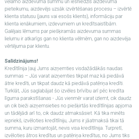
vēlamo aizdevuma summu un iesniedzis aizdevuma
pieteikumu, aizdevējs uzsāk izvērtēšanas procesu – izvērtē
klienta statusu (jauns vai esošs klients), informāciju par
klienta ienākumiem, izdevumiem un kredītsaistībām.
Galējais lēmums par piešķiramās aizdevuma summas
lielumu ir atkarīgs gan no klienta vēlmēm, gan no aizdevēja
vērtējuma par klientu.
Salīdzinājums!
Kredītlīnija ļauj Jums aizņemties visdažādākās naudas
summas – Jūs varat aizņemties tikpat maz kā piedāvā
ātrie kredīti, un tikpat daudz kā piedāvā patēriņa kredīti.
Turklāt, Jūs saglabājat šo izvēles brīvību arī pēc kredīta
līguma parakstīšanas - Jūs vienmēr varat izlemt, cik daudz
un cik bieži aizņemsieties no piešķirtās kredītlīnijas apjoma
un tādējādi arī to, cik daudz atmaksāsiet. Kā tika minēts
iepriekš, izvēloties kredītlīniju, Jums ir jāatmaksā tikai tā
summa, kuru izmantojāt, nevis visa kredītlīnija. Turpretī,
izvēloties ātros kredītus un patēriņa kredītus, no Jums tiks