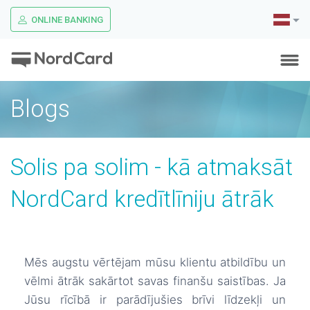
ONLINE BANKING
Blogs
Solis pa solim - kā atmaksāt
NordCard kredītlīniju ātrāk
Mēs augstu vērtējam mūsu klientu atbildību un
vēlmi ātrāk sakārtot savas finanšu saistības. Ja
Jūsu rīcībā ir parādījušies brīvi līdzekļi un