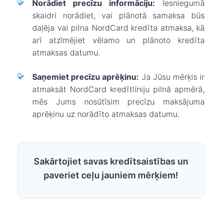
✓
Norādiet precīzu informāciju:
Iesniegumā
skaidri norādiet, vai plānotā samaksa būs
daļēja vai pilna NordCard kredīta atmaksa, kā
arī atzīmējiet vēlamo un plānoto kredīta
atmaksas datumu.
✓
Saņemiet precīzu aprēķinu:
Ja Jūsu mērķis ir
atmaksāt NordCard kredītlīniju pilnā apmērā,
mēs Jums nosūtīsim precīzu maksājuma
aprēķinu uz norādīto atmaksas datumu.
Sakārtojiet savas kredītsaistības un
paveriet ceļu jauniem mērķiem!