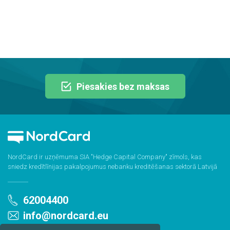
Piesakies bez maksas
NordCard ir uzņēmuma SIA "Hedge Capital Company" zīmols, kas
sniedz kredītlīnijas pakalpojumus nebanku kreditēšanas sektorā Latvijā
62004400
info@nordcard.eu