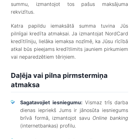
summu, izmantojot tos pašus maksājuma
rekvizītus.
Katra papildu iemaksātā summa tuvina Jūs
pilnīgai kredīta atmaksai. Ja izmantojat NordCard
kredītlīniju, lielāka iemaksa nozīmē, ka Jūsu rīcībā
atkal būs pieejams kredītlimits jauniem pirkumiem
vai neparedzētiem tēriņiem.
Daļēja vai pilna pirmstermiņa
atmaksa
✓
Sagatavojiet iesniegumu:
Vismaz trīs darba
dienas iepriekš Jums ir jānosūta iesniegums
brīvā formā, izmantojot savu
Online banking
(internetbankas) profilu.