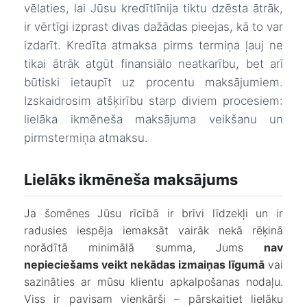
vēlaties, lai Jūsu kredītlīnija tiktu dzēsta ātrāk,
ir vērtīgi izprast divas dažādas pieejas, kā to var
izdarīt. Kredīta atmaksa pirms termiņa ļauj ne
tikai ātrāk atgūt finansiālo neatkarību, bet arī
būtiski ietaupīt uz procentu maksājumiem.
Izskaidrosim atšķirību starp diviem procesiem:
lielāka ikmēneša maksājuma veikšanu un
pirmstermiņa atmaksu.
Lielāks ikmēneša maksājums
Ja šomēnes Jūsu rīcībā ir brīvi līdzekļi un ir
radusies iespēja iemaksāt vairāk nekā rēķinā
norādītā minimālā summa, Jums
nav
nepieciešams veikt nekādas izmaiņas līgumā
vai
sazināties ar mūsu klientu apkalpošanas nodaļu.
Viss ir pavisam vienkārši – pārskaitiet lielāku