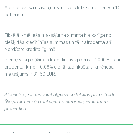
Atcerieties, ka maksājums ir jāveic līdz katra mēneša 15.
datumam!
Fiksētā ikmēneša maksājuma summa ir atkarīga no
piešķirtās kredītlīnijas summas un tā ir atrodama arī
NordCard kredīta līgumā.
Piemērs: ja piešķirtais kredītlīnijas apjoms ir 1000 EUR un
procentu likme ir 0.08% dienā, tad fiksētais ikmēneša
maksājums ir 31.60 EUR.
Atcerieties, ka Jūs varat atgriezt arī lielākas par noteikto
fiksēto ikmēneša maksājumu summas, ietaupot uz
procentiem!