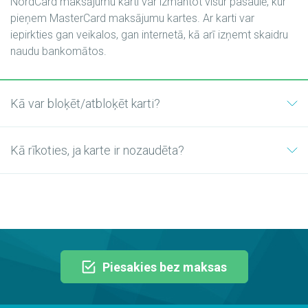
NordCard maksājumu karti var izmantot visur pasaulē, kur
pieņem MasterCard maksājumu kartes. Ar karti var
iepirkties gan veikalos, gan internetā, kā arī izņemt skaidru
naudu bankomātos.
Kā var bloķēt/atbloķēt karti?
Kā rīkoties, ja karte ir nozaudēta?
Piesakies bez maksas